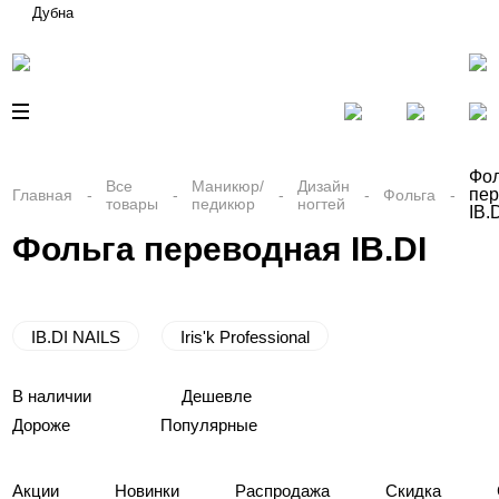
Дубна
Фол
Все
Маникюр/
Дизайн
пе
Главная
Фольга
товары
педикюр
ногтей
IB.
Фольга переводная IB.DI
IB.DI NAILS
Iris'k Professional
В наличии
Дешевле
Дороже
Популярные
Акции
Новинки
Распродажа
Скидка