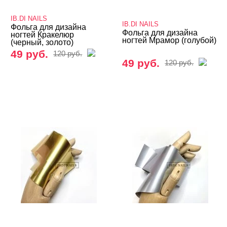
3D дизайн
IB.DI NAILS
Valentine's Day
IB.DI NAILS
Фольга для дизайна
Фольга для дизайна
ногтей Кракелюр
ногтей Мрамор (голубой)
Аэрография
(черный, золото)
49 руб.
120 руб.
Блестки светоотражающие
49 руб.
120 руб.
Блестки/Песок/Мороженое и др
Втирка, хлопья Юки
Декор "Осколки стекла" и "Северное сияние"
Декор "Радужная крошка", мармелад, крумбсы
Декор для роскошного дизайна ногтей
Кабашоны для выкраски
Камифубуки NEW
Камни, пластиковые украшения, цветы