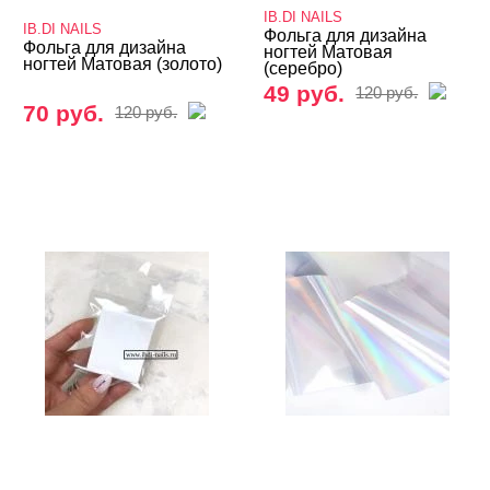
Карандаш-маркер
IB.DI NAILS
IB.DI NAILS
Фольга для дизайна
Кашемир
Фольга для дизайна
ногтей Матовая
ногтей Матовая (золото)
(серебро)
Клей (гель) для фольги, страз, слайдеров
49 руб.
120 руб.
70 руб.
120 руб.
Колечки на пальцы ног
Кружево и паутинка
Металлические украшения
Наборы для дизайна
Нити, самоклеющаяся лента
Оформление выкрасок и дизайна
Пигменты/Пигменты-Втирки
Полоски для френча
Поталь, Сусальное золото
Ракушки, шелл-декор