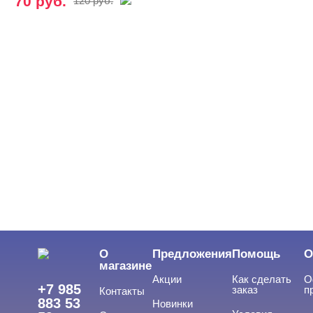
70 руб.
120 руб.
О
Предложения
Помощь
О
магазине
Акции
Как сделать
О
+7 985
заказ
п
Контакты
883 53
Новинки