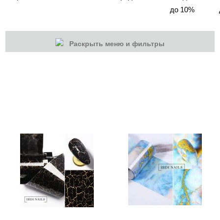
до 10%
Раскрыть меню и фильтры
КАТЕГОРИИ
Cбросить
Акции
Новинки
Скоро в продаже
Распродажа
Дизайн ногтей
Втирка-спрей
Жидкая втирка
Ручки маркер для дизайна