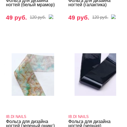
Фольга для дизайна
Фольга для дизайна
ногтей (белый мрамор)
ногтей (галактика)
Уход
49 руб.
49 руб.
120 руб.
120 руб.
Фрезы, боры, колпачки
БРЕНДЫ
Cвернуть
IB.DI NAILS
Iris'k Professional
ЦЕНА
Cвернуть
IB.DI NAILS
IB.DI NAILS
Фольга для дизайна
Фольга для дизайна
ногтей (зеленый оникс)
ногтей (черная)