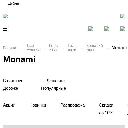
Дубна
Все
Гель-
Гель-
Кошачий
Monami
Главная
товары
лаки
лаки
глаз
Monami
В наличии
Дешевле
Дороже
Популярные
Акции
Новинки
Распродажа
Скидка
до 10%