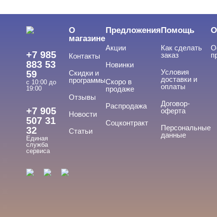
ЦЕНА
Cвернуть
О
Предложения
Помощь
О
магазине
Акции
Как сделать
О
+7 985
заказ
п
Контакты
883 53
Новинки
Условия
59
Скидки и
доставки и
программы
Скоро в
с 10:00 до
оплаты
19:00
продаже
Отзывы
ТИПЫ ГЕЛЕЙ
Договор-
Cвернуть
Распродажа
+7 905
оферта
Новости
507 31
Соцконтракт
Персональные
32
Статьи
данные
Единая
База
служба
сервиса
База для донаращивания
База жесткая
База жидкая
База камуфлирующая