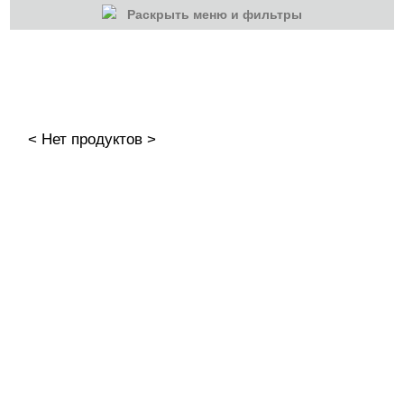
Раскрыть меню и фильтры
КАТЕГОРИИ
Cбросить
Акции
Новинки
< Нет продуктов >
Скоро в продаже
Распродажа
Гель-лаки
Акварельные "По-мокрому"
База камуфлирующая MIO Nails
База камуфлирующая Nogtika
Базы
Базы камуфлирующие