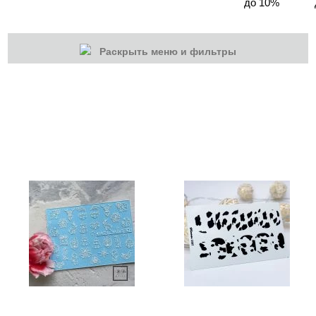
до 10%
Раскрыть меню и фильтры
КАТЕГОРИИ
Cбросить
Акции
Новинки
Скоро в продаже
Распродажа
Дизайн ногтей
Втирка-спрей
Жидкая втирка
Ручки маркер для дизайна
3D дизайн