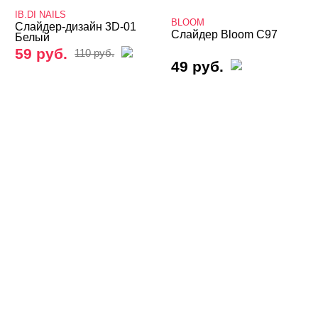
IB.DI NAILS
Valentine's Day
BLOOM
Слайдер-дизайн 3D-01
Слайдер Bloom C97
Белый
Аэрография
59 руб.
110 руб.
49 руб.
Блестки светоотражающие
Блестки/Песок/Мороженое и др
Втирка, хлопья Юки
Декор "Осколки стекла" и "Северное сияние"
Декор "Радужная крошка", мармелад, крумбсы
Декор для роскошного дизайна ногтей
Кабашоны для выкраски
Камифубуки NEW
Камни, пластиковые украшения, цветы
Карандаш-маркер