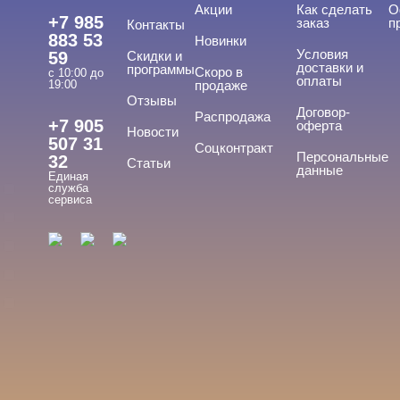
Акции
Как сделать
О
Уход
+7 985
заказ
п
Контакты
883 53
Новинки
Фрезы, боры, колпачки
Условия
59
Скидки и
доставки и
программы
Скоро в
с 10:00 до
оплаты
19:00
продаже
Отзывы
БРЕНДЫ
Договор-
Cвернуть
Распродажа
+7 905
оферта
Новости
507 31
Соцконтракт
Персональные
32
Статьи
данные
Единая
BLOOM
служба
сервиса
Fashion Nails
IB.DI NAILS
LAQUE
NOGTIKA
Показать все
ЦЕНА
Cвернуть