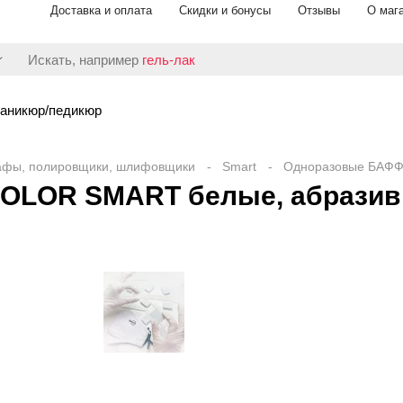
Доставка и оплата
Скидки и бонусы
Отзывы
О маг
Искать, например
гель-лак
аникюр/педикюр
афы, полировщики, шлифовщики
Smart
Одноразовые БАФФ
LOR SMART белые, абразив 1