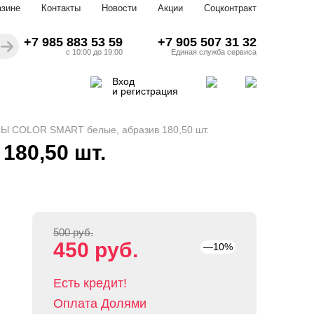
азине
Контакты
Новости
Акции
Соцконтракт
+7 985 883 53 59
+7 905 507 31 32
с 10:00 до 19:00
Единая служба сервиса
Вход
и регистрация
Ы COLOR SMART белые, абразив 180,50 шт.
80,50 шт.
500 руб.
450 руб.
—10%
Есть кредит!
Оплата Долями