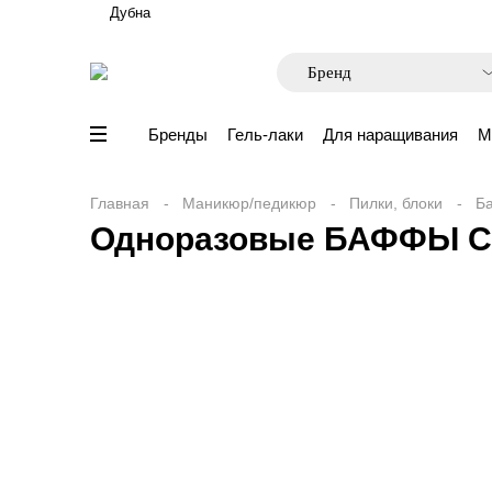
Дубна
Бренды
Гель-лаки
Для наращивания
М
Главная
Маникюр/педикюр
Пилки, блоки
Б
Одноразовые БАФФЫ CO