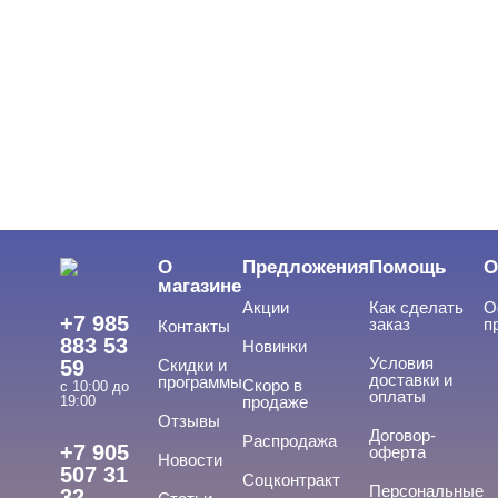
О
Предложения
Помощь
О
магазине
Акции
Как сделать
О
+7 985
заказ
п
Контакты
883 53
Новинки
Условия
59
Скидки и
доставки и
программы
Скоро в
с 10:00 до
оплаты
19:00
продаже
Отзывы
Договор-
Распродажа
+7 905
оферта
Новости
507 31
Соцконтракт
Персональные
32