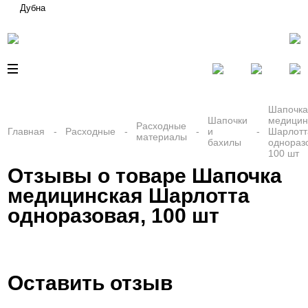
Дубна
Шапочк
Шапочки
медицин
Расходные
Главная
Расходные
и
Шарлотт
материалы
бахилы
однораз
100 шт
Отзывы о товаре Шапочка
медицинская Шарлотта
одноразовая, 100 шт
Оставить отзыв