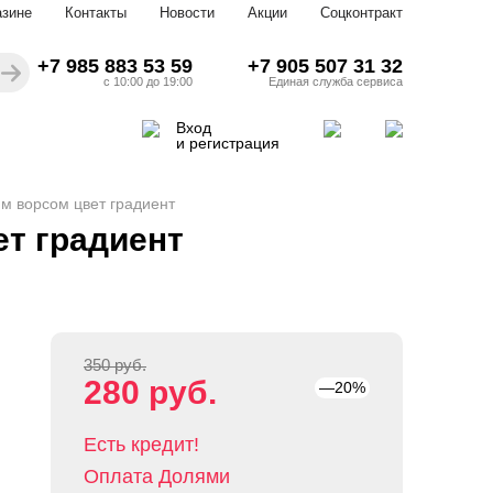
азине
Контакты
Новости
Акции
Соцконтракт
+7 985 883 53 59
+7 905 507 31 32
с 10:00 до 19:00
Единая служба сервиса
Вход
и регистрация
им ворсом цвет градиент
ет градиент
350 руб.
280 руб.
—20%
Есть кредит!
Оплата Долями