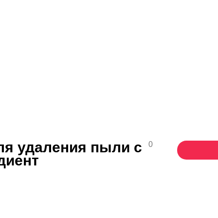
ля удаления пыли с
0
диент