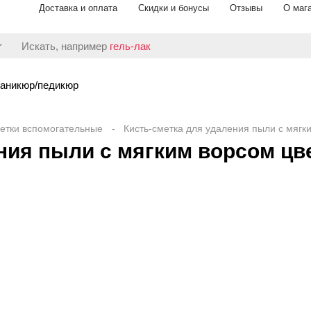
Доставка и оплата
Скидки и бонусы
Отзывы
О маг
Искать, например
гель-лак
аникюр/педикюр
щетки вспомогательные
Кисть-сметка для удаления пыли с мягк
ния пыли с мягким ворсом цв