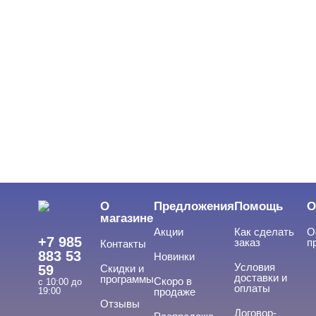
О
Предложения
Помощь
О
магазине
Акции
Как сделать
О
+7 985
заказ
п
Контакты
883 53
Новинки
Условия
59
Скидки и
доставки и
программы
Скоро в
с 10:00 до
оплаты
19:00
продаже
Отзывы
Договор-