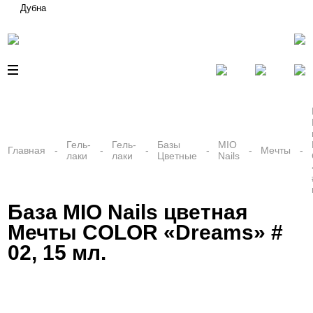
Дубна
Гель-
Гель-
Базы
MIO
Главная
Мечты
лаки
лаки
Цветные
Nails
База MIO Nails цветная
Мечты COLOR «Dreams» #
02, 15 мл.