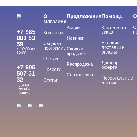
О
Предложения
Помощь
О
магазине
Акции
Как сделать
О
+7 985
заказ
п
Контакты
883 53
Новинки
Условия
59
Скидки и
доставки и
программы
Скоро в
с 10:00 до
оплаты
19:00
продаже
Отзывы
Договор-
Распродажа
+7 905
оферта
Новости
507 31
Соцконтракт
Персональные
32
Статьи
данные
Единая
служба
сервиса