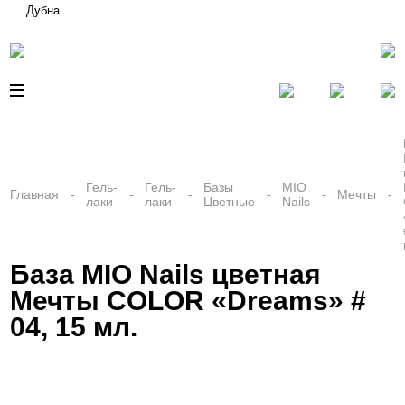
Дубна
Гель-
Гель-
Базы
MIO
Главная
Мечты
лаки
лаки
Цветные
Nails
База MIO Nails цветная
Мечты COLOR «Dreams» #
04, 15 мл.