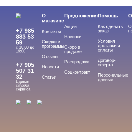
О
Предложения
Помощь
О
магазине
Акции
Как сделать
О
+7 985
заказ
п
Контакты
883 53
Новинки
Условия
59
Скидки и
доставки и
программы
Скоро в
с 10:00 до
оплаты
19:00
продаже
Отзывы
Договор-
Распродажа
+7 905
оферта
Новости
507 31
Соцконтракт
Персональные
32
Статьи
данные
Единая
служба
сервиса