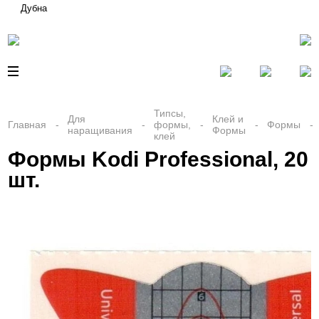
Дубна
Типсы,
Для
Клей и
Главная
формы,
Формы
наращивания
Формы
клей
Формы Kodi Professional, 20
шт.