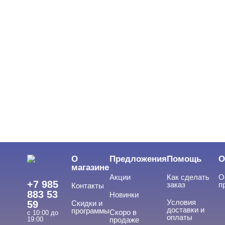
О
Предложения
Помощь
О
магазине
Акции
Как сделать
О
+7 985
заказ
п
Контакты
883 53
Новинки
Условия
59
Скидки и
доставки и
программы
Скоро в
с 10:00 до
оплаты
19:00
продаже