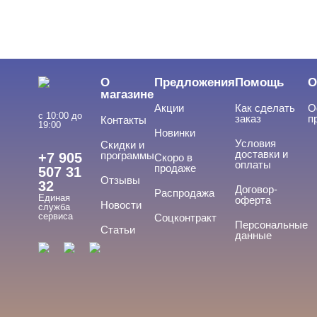
О
Предложения
Помощь
О
магазине
Акции
Как сделать
О
с 10:00 до
заказ
п
Контакты
19:00
Новинки
Условия
Скидки и
доставки и
программы
+7 905
Скоро в
оплаты
продаже
507 31
Отзывы
32
Договор-
Распродажа
Единая
оферта
Новости
служба
сервиса
Соцконтракт
Персональные
Статьи
данные