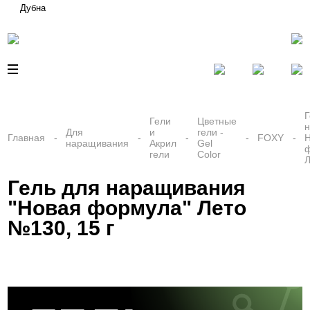
Дубна
Г
Гели
Цветные
Для
и
гели -
Главная
FOXY
наращивания
Акрил
Gel
гели
Color
Л
Гель для наращивания
"Новая формула" Лето
№130, 15 г