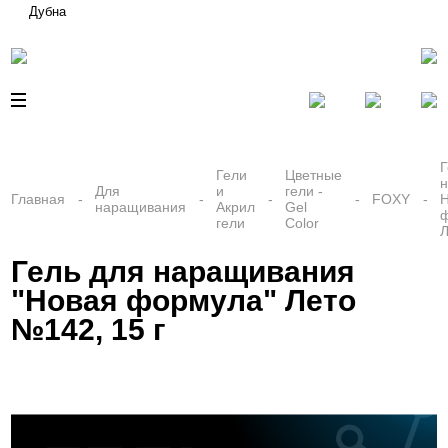
Дубна
Г
Гели
Цветные
Для
и
гели -
Главная
FOXY
наращивания
Акрил
Gel
гели
Color
Л
Гель для наращивания
"Новая формула" Лето
№142, 15 г