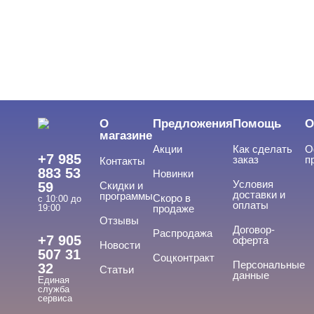
О
Предложения
Помощь
О
магазине
Акции
Как сделать
О
+7 985
заказ
п
Контакты
883 53
Новинки
Условия
59
Скидки и
доставки и
программы
Скоро в
с 10:00 до
оплаты
19:00
продаже
Отзывы
Договор-
Распродажа
+7 905
оферта
Новости
507 31
Соцконтракт
Персональные
32
Статьи
данные
Единая
служба
сервиса