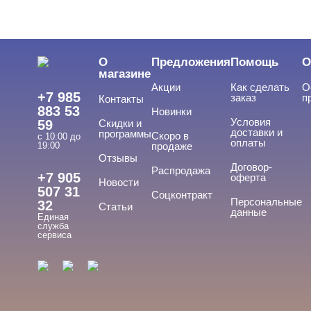
О
Предложения
Помощь
О
магазине
Акции
Как сделать
О
+7 985
заказ
п
Контакты
883 53
Новинки
Условия
59
Скидки и
доставки и
программы
Скоро в
с 10:00 до
оплаты
19:00
продаже
Отзывы
Договор-
Распродажа
+7 905
оферта
Новости
507 31
Соцконтракт
Персональные
32
Статьи
данные
Единая
служба
сервиса