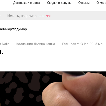
Доставка и оплата
Скидки и бонусы
Отзывы
О маг
Искать, например
гель-лак
аникюр/педикюр
 Nails
Коллекция Львица кошка
Гель-лак MIO leo-02, 8 мл.
.