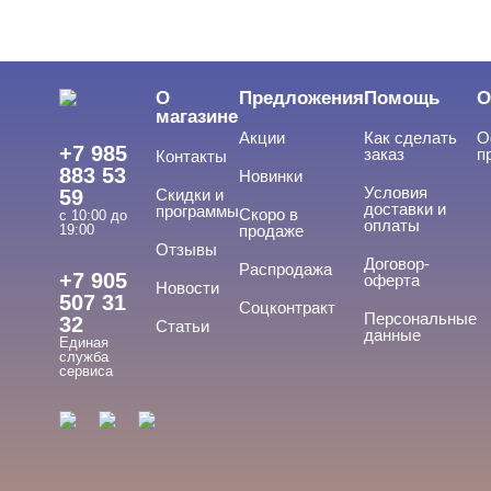
О
Предложения
Помощь
О
магазине
Акции
Как сделать
О
+7 985
заказ
п
Контакты
883 53
Новинки
Условия
59
Скидки и
доставки и
программы
Скоро в
с 10:00 до
оплаты
19:00
продаже
Отзывы
Договор-
Распродажа
+7 905
оферта
Новости
507 31
Соцконтракт
Персональные
32
Статьи
данные
Единая
служба
сервиса