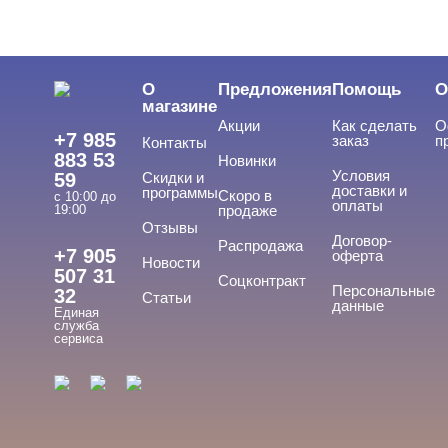
О
Предложения
Помощь
О
магазине
Акции
Как сделать
О
+7 985
заказ
п
Контакты
883 53
Новинки
Условия
59
Скидки и
доставки и
программы
Скоро в
с 10:00 до
оплаты
19:00
продаже
Отзывы
Договор-
Распродажа
+7 905
оферта
Новости
507 31
Соцконтракт
Персональные
32
Статьи
данные
Единая
служба
сервиса