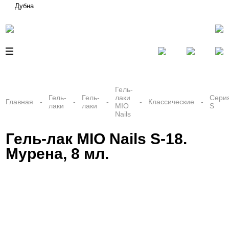
Дубна
Гель-
Гель-
Гель-
лаки
Сери
Главная
Классические
лаки
лаки
MIO
S
Nails
Гель-лак MIO Nails S-18.
Мурена, 8 мл.