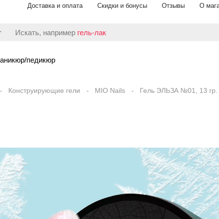
Доставка и оплата
Скидки и бонусы
Отзывы
О маг
Искать, например
гель-лак
аникюр/педикюр
Конструирующие гели
MIO Nails
Гель ЭЛЬЗА №01, 13 гр.