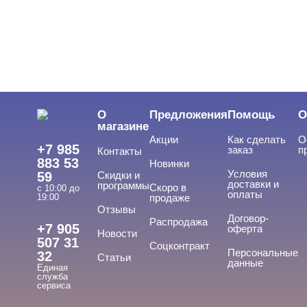
О
Предложения
Помощь
О
магазине
Акции
Как сделать
О
+7 985
заказ
п
Контакты
883 53
Новинки
Условия
59
Скидки и
доставки и
программы
Скоро в
с 10:00 до
оплаты
19:00
продаже
Отзывы
Договор-
Распродажа
+7 905
оферта
Новости
507 31
Соцконтракт
Персональные
32
Статьи
данные
Единая
служба
сервиса