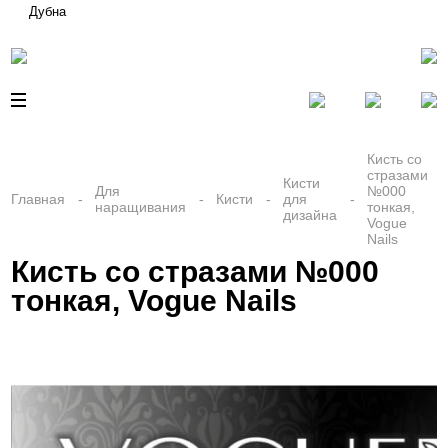
Дубна
Кисть со
стразами
Кисти
Для
№000
Главная
Кисти
для
наращивания
тонкая,
дизайна
Vogue
Nails
Кисть со стразами №000
тонкая, Vogue Nails