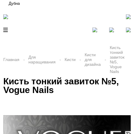
Дубна
Кисть
тонкий
Кисти
Для
завиток
Главная
Кисти
для
наращивания
№5,
дизайна
Vogue
Nails
Кисть тонкий завиток №5,
Vogue Nails