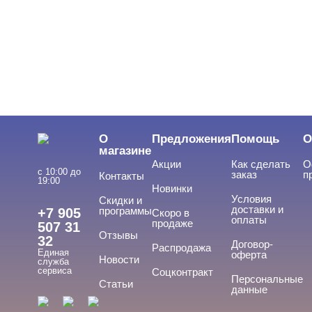
О
Предложения
Помощь
О
магазине
Акции
Как сделать
О
с 10:00 до
заказ
п
Контакты
19:00
Новинки
Условия
Скидки и
доставки и
программы
+7 905
Скоро в
оплаты
продаже
507 31
Отзывы
32
Договор-
Распродажа
Единая
оферта
Новости
служба
сервиса
Соцконтракт
Персональные
Статьи
данные