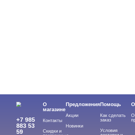
О
Предложения
Помощь
О
магазине
Акции
Как сделать
О
+7 985
заказ
п
Контакты
883 53
Новинки
Условия
59
Скидки и
доставки и