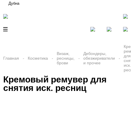
Дубна
Кр
рем
Визаж,
Дебондеры,
для
Главная
Косметика
ресницы,
обезжириватели
сня
брови
и прочее
иск
рес
Кремовый ремувер для
снятия иск. ресниц