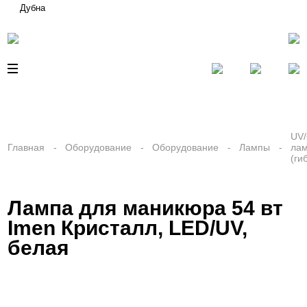
Дубна
UV
Главная
Оборудование
Оборудование
Лампы
ла
(ги
Лампа для маникюра 54 вт
Imen Кристалл, LED/UV,
белая