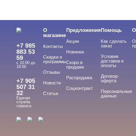
О
Предложения
Помощь
О
магазине
Акции
Как сделать
О
+7 985
заказ
п
Контакты
883 53
Новинки
Условия
59
Скидки и
доставки и
программы
Скоро в
с 10:00 до
оплаты
19:00
продаже
Отзывы
Договор-
Распродажа
+7 905
оферта
Новости
507 31
Соцконтракт
Персональные
32
Статьи
данные
Единая
служба
сервиса