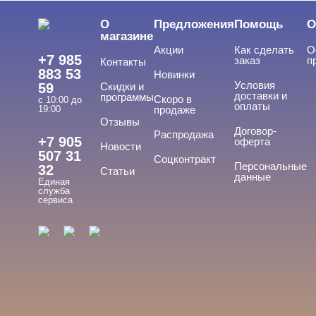
О
Предложения
Помощь
О
магазине
Акции
Как сделать
О
+7 985
заказ
п
Контакты
883 53
Новинки
Условия
59
Скидки и
доставки и
программы
Скоро в
с 10:00 до
оплаты
19:00
продаже
Отзывы
Договор-
Распродажа
+7 905
оферта
Новости
507 31
Соцконтракт
Персональные
32
Статьи
данные
Единая
служба
сервиса