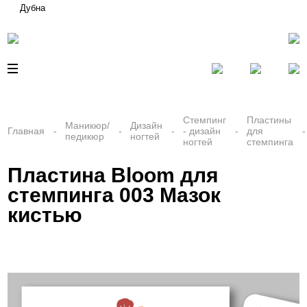
Дубна
Стемпинг
Пластины
Маникюр/
Дизайн
Главная
- дизайн
для
педикюр
ногтей
ногтей
стемпинга
Пластина Bloom для
стемпинга 003 Мазок
кистью