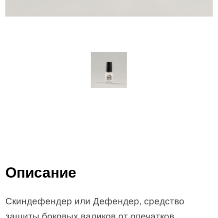
Описание
Скиндефендер или Дефендер, средство
защиты боковых валиков от опечатков