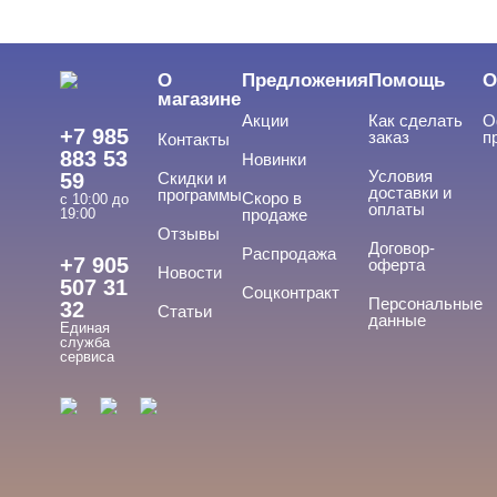
О
Предложения
Помощь
О
магазине
Акции
Как сделать
О
+7 985
заказ
п
Контакты
883 53
Новинки
Условия
59
Скидки и
доставки и
программы
Скоро в
с 10:00 до
оплаты
19:00
продаже
Отзывы
Договор-
Распродажа
+7 905
оферта
Новости
507 31
Соцконтракт
Персональные
32
Статьи
данные
Единая
служба
сервиса