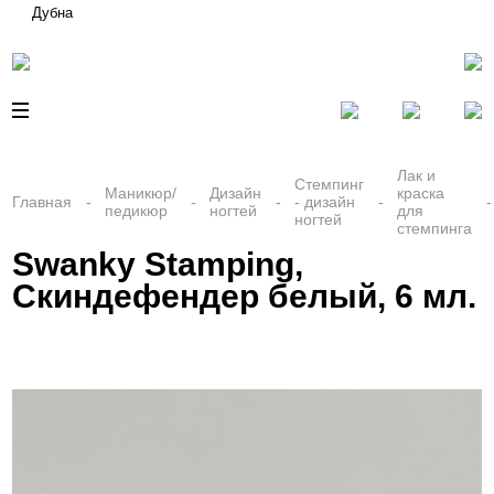
Дубна
Лак и
Стемпинг
Маникюр/
Дизайн
краска
Главная
- дизайн
педикюр
ногтей
для
ногтей
стемпинга
Swanky Stamping,
Скиндефендер белый, 6 мл.