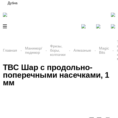
Дубна
Фрезы,
Маникюр/
Magic
Главная
боры,
Алмазные
педикюр
Bits
колпачки
ТВС Шар с продольно-
поперечными насечками, 1
мм