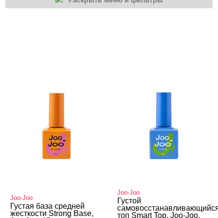
Раскрыть меню и фильтры
КАТЕГОРИИ
Гель-лаки
Гель-лаки
Базы
Топы
Для наращивания
Joo-Joo
Joo-Joo
Густой
Густая база средней
самовосстанавливающийс
жесткости Strong Base,
топ Smart Top, Joo-Joo,