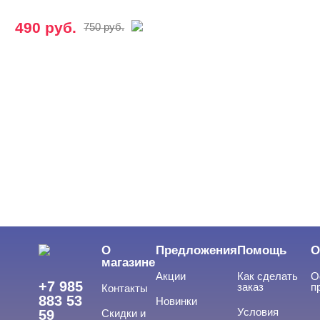
490 руб.
750 руб.
О
Предложения
Помощь
О
магазине
Акции
Как сделать
О
+7 985
заказ
п
Контакты
883 53
Новинки
Условия
59
Скидки и