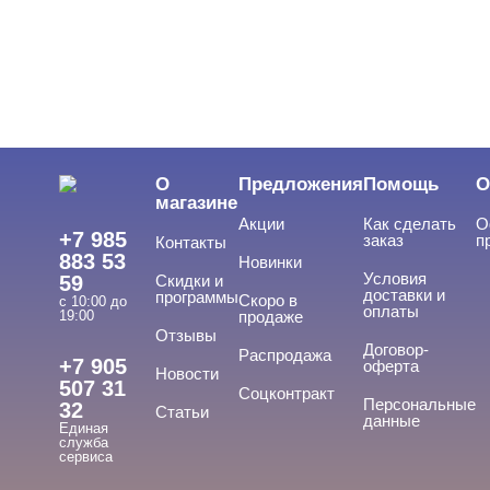
О
Предложения
Помощь
О
магазине
Акции
Как сделать
О
+7 985
заказ
п
Контакты
883 53
Новинки
Условия
59
Скидки и
доставки и
программы
Скоро в
с 10:00 до
оплаты
19:00
продаже
Отзывы
Договор-
Распродажа
+7 905
оферта
Новости
507 31
Соцконтракт
Персональные
32
Статьи
данные
Единая
служба
сервиса