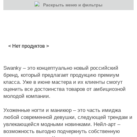
Раскрыть меню и фильтры
КАТЕГОРИИ
Гель-лаки
Гель-лаки
< Нет продуктов >
Топы
Маникюр/педикюр
Swanky – это концептуально новый российский
бренд, который предлагает продукцию премиум
Оборудование
класса. Уже в июне мастера и их клиенты смогут
оценить все достоинства товаров от амбициозной
молодой компании.
Ухоженные ногти и маникюр – это часть имиджа
любой современной девушки, следующей трендам и
увлекающейся модными новинками. Нейл-арт –
возможность выгодно подчеркнуть собственную