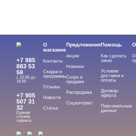
О
Предложения
Помощь
О
магазине
Акции
Как сделать
О
+7 985
заказ
п
Контакты
883 53
Новинки
Условия
59
Скидки и
доставки и
программы
Скоро в
с 10:00 до
оплаты
19:00
продаже
Отзывы
Договор-
Распродажа
+7 905
оферта
Новости
507 31
Соцконтракт
Персональные
32
Статьи
данные
Единая
служба
сервиса