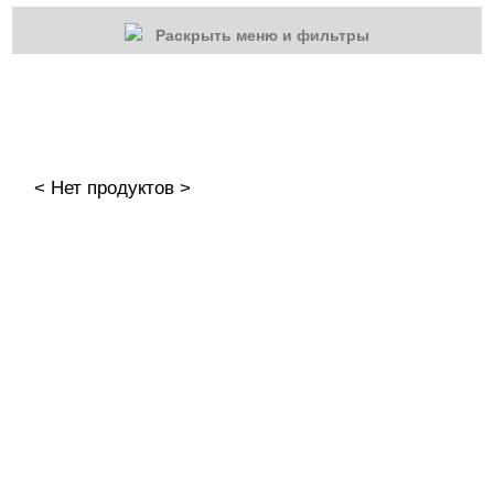
Раскрыть меню и фильтры
КАТЕГОРИИ
Cбросить
Акции
Новинки
< Нет продуктов >
Скоро в продаже
Распродажа
Гель-лаки
Акварельные "По-мокрому"
База камуфлирующая MIO Nails
База камуфлирующая Nogtika
Базы
Базы камуфлирующие