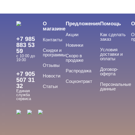
ЦЕНА
Cвернуть
О
Предложения
Помощь
О
магазине
Акции
Как сделать
О
+7 985
заказ
п
Контакты
883 53
Новинки
Условия
59
Скидки и
доставки и
программы
Скоро в
с 10:00 до
оплаты
19:00
продаже
Отзывы
ТИПЫ ГЕЛЕЙ
Договор-
Cвернуть
Распродажа
+7 905
оферта
Новости
507 31
Соцконтракт
Персональные
32
Статьи
данные
Единая
База
служба
сервиса
База для донаращивания
База жесткая
База жидкая
База камуфлирующая