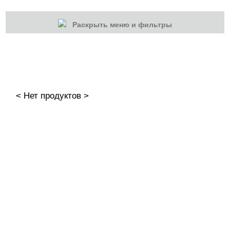
Раскрыть меню и фильтры
КАТЕГОРИИ
Cбросить
Акции
Новинки
< Нет продуктов >
Скоро в продаже
Распродажа
Наборы
Акрилы
Гель-краски
Гели и Акрил гели
База