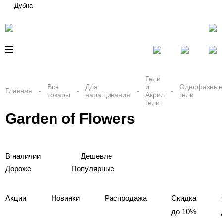
Дубна
Гели
Все
Для
и
Однофазны
Главная
товары
наращивания
Акрил
гели
гели
Garden of Flowers
В наличии
Дешевле
Дороже
Популярные
Акции
Новинки
Распродажа
Скидка
до 10%