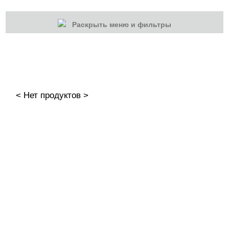
Раскрыть меню и фильтры
КАТЕГОРИИ
Cбросить
Акции
Новинки
< Нет продуктов >
Скоро в продаже
Распродажа
Гель-лаки
Акварельные "По-мокрому"
База камуфлирующая MIO Nails
База камуфлирующая Nogtika
Базы