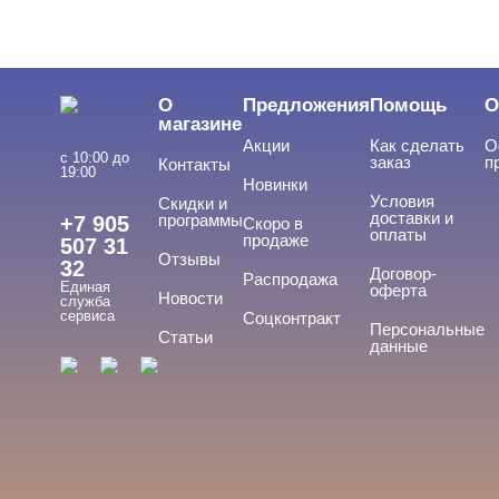
ЦЕНА
Cвернуть
О
Предложения
Помощь
О
магазине
Акции
Как сделать
О
с 10:00 до
заказ
п
Контакты
19:00
Новинки
Условия
Скидки и
доставки и
программы
+7 905
Скоро в
оплаты
продаже
507 31
Отзывы
32
ТИПЫ ГЕЛЕЙ
Договор-
Cвернуть
Распродажа
Единая
оферта
Новости
служба
сервиса
Соцконтракт
Персональные
Статьи
данные
База
База для донаращивания
База жесткая
База жидкая