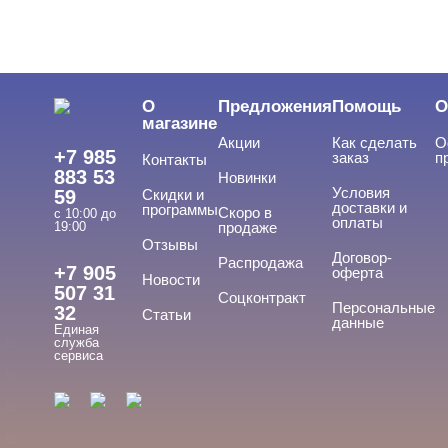
Инструменты
Лаки для ногтей
Пилки, блоки
О
Предложения
Помощь
О
Подология
магазине
Акции
Как сделать
О
Уход
+7 985
заказ
п
Контакты
883 53
Новинки
Фрезы, боры, колпачки
Условия
59
Скидки и
доставки и
программы
Скоро в
с 10:00 до
оплаты
19:00
продаже
Отзывы
БРЕНДЫ
Договор-
Cвернуть
Распродажа
+7 905
оферта
Новости
507 31
Соцконтракт
Персональные
32
Статьи
данные
Единая
ADRICOCO
служба
сервиса
ARAVIA
ARTEX
BEAUTIX