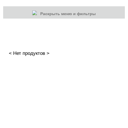
Раскрыть меню и фильтры
КАТЕГОРИИ
Cбросить
Акции
Новинки
< Нет продуктов >
Скоро в продаже
Распродажа
Гель-лаки
Акварельные "По-мокрому"
База камуфлирующая MIO Nails
База камуфлирующая Nogtika
Базы