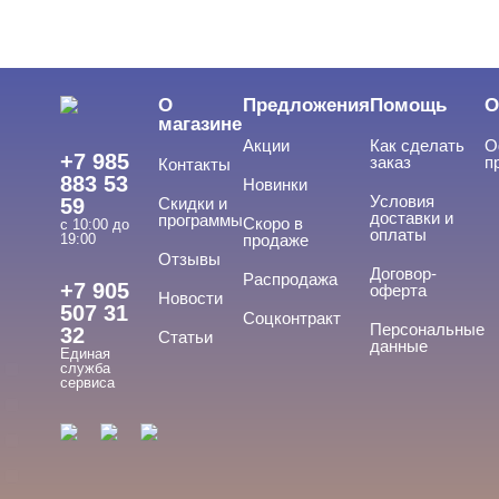
ЦЕНА
Cвернуть
О
Предложения
Помощь
О
магазине
Акции
Как сделать
О
+7 985
заказ
п
Контакты
883 53
Новинки
Условия
59
Скидки и
доставки и
программы
Скоро в
с 10:00 до
оплаты
19:00
продаже
Отзывы
ТИПЫ ГЕЛЕЙ
Договор-
Cвернуть
Распродажа
+7 905
оферта
Новости
507 31
Соцконтракт
Персональные
32
Статьи
данные
Единая
База
служба
сервиса
База для донаращивания
База жесткая
База жидкая