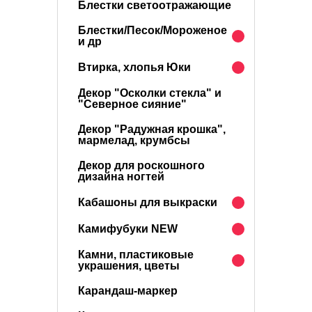
Блестки светоотражающие
Блестки/Песок/Мороженое
и др
Втирка, хлопья Юки
Декор "Осколки стекла" и
"Северное сияние"
Декор "Радужная крошка",
мармелад, крумбсы
Декор для роскошного
дизайна ногтей
Кабашоны для выкраски
Камифубуки NEW
Камни, пластиковые
украшения, цветы
Карандаш-маркер