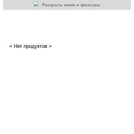
Раскрыть меню и фильтры
КАТЕГОРИИ
Cбросить
Акции
Новинки
< Нет продуктов >
Скоро в продаже
Распродажа
Гель-лаки
Акварельные "По-мокрому"
База камуфлирующая MIO Nails
База камуфлирующая Nogtika
Базы
Базы камуфлирующие