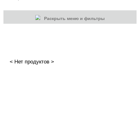
Раскрыть меню и фильтры
КАТЕГОРИИ
Cбросить
Акции
Новинки
< Нет продуктов >
Скоро в продаже
Распродажа
Дизайн ногтей
Втирка-спрей
Жидкая втирка
Ручки маркер для дизайна
3D дизайн