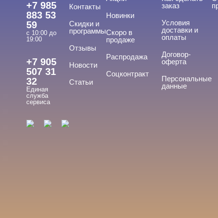
Уход
+7 985
заказ
п
Контакты
883 53
Новинки
Фрезы, боры, колпачки
Условия
59
Скидки и
доставки и
программы
Скоро в
с 10:00 до
оплаты
19:00
продаже
Отзывы
БРЕНДЫ
Договор-
Cвернуть
Распродажа
+7 905
оферта
Новости
507 31
Соцконтракт
Персональные
32
Статьи
данные
Единая
ADRICOCO
служба
сервиса
ARAVIA
ARTEX
BEAUTIX
BENOVY
Показать все
ЦЕНА
Cвернуть