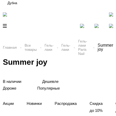
Дубна
Гель-
Summer
Все
Гель-
Гель-
лаки
Главная
joy
товары
лаки
лаки
Paris
Nail
Summer joy
В наличии
Дешевле
Дороже
Популярные
Акции
Новинки
Распродажа
Скидка
до 10%