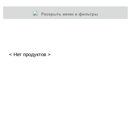
Раскрыть меню и фильтры
КАТЕГОРИИ
Cбросить
Акции
Новинки
< Нет продуктов >
Скоро в продаже
Распродажа
Гель-лаки
Акварельные "По-мокрому"
База камуфлирующая MIO Nails
База камуфлирующая Nogtika
Базы