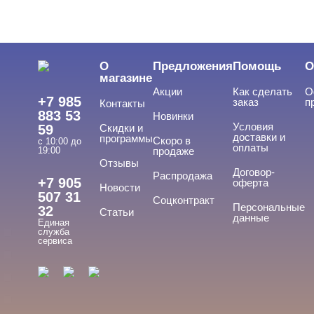
ЦЕНА
Cвернуть
О
Предложения
Помощь
О
магазине
Акции
Как сделать
О
+7 985
заказ
п
Контакты
883 53
Новинки
Условия
59
Скидки и
доставки и
программы
Скоро в
с 10:00 до
оплаты
19:00
продаже
Отзывы
ТИПЫ ГЕЛЕЙ
Договор-
Cвернуть
Распродажа
+7 905
оферта
Новости
507 31
Соцконтракт
Персональные
32
Статьи
данные
Единая
База
служба
сервиса
База для донаращивания
База жесткая
База жидкая