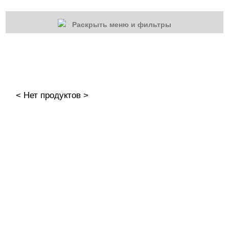
Раскрыть меню и фильтры
КАТЕГОРИИ
Cбросить
Акции
Новинки
< Нет продуктов >
Скоро в продаже
Распродажа
Дизайн ногтей
Инструменты
Лаки для ногтей
Пилки, блоки
Подология