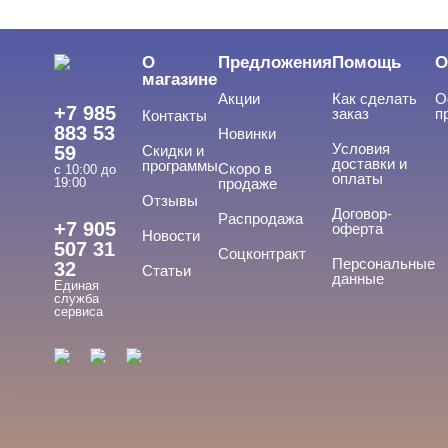
BEAUTIX
BENOVY
О
Предложения
Помощь
О
Показать все
магазине
Акции
Как сделать
О
ЦЕНА
Cвернуть
+7 985
заказ
п
Контакты
883 53
Новинки
Условия
59
Скидки и
доставки и
программы
Скоро в
с 10:00 до
оплаты
19:00
продаже
Отзывы
Договор-
Распродажа
+7 905
оферта
Новости
507 31
Соцконтракт
Персональные
32
Статьи
ПРИМЕНЕНИЕ
данные
Cвернуть
Единая
служба
сервиса
Для ногтей
Для рук
Для ног