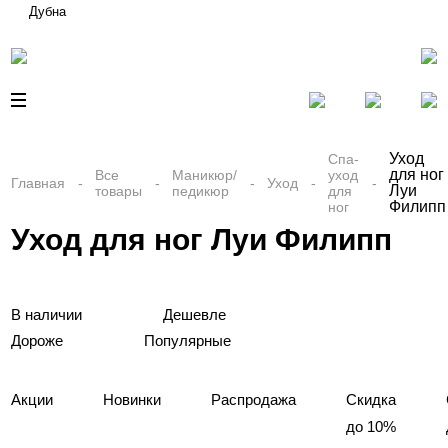
Дубна
Уход
Спа-
для ног
Все
Маникюр/
уход
Главная
Уход
Луи
товары
педикюр
для
Филипп
ног
Уход для ног Луи Филипп
В наличии
Дешевле
Дороже
Популярные
Акции
Новинки
Распродажа
Скидка
до 10%