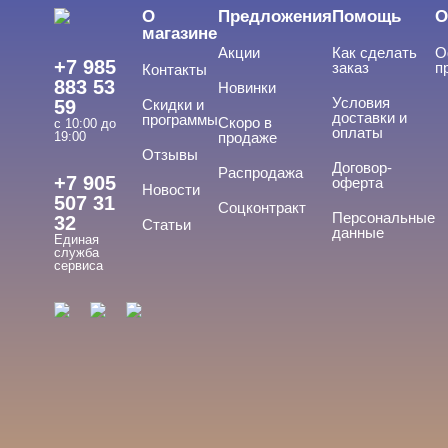
О
Предложения
Помощь
О
магазине
Акции
Как сделать
О
+7 985
заказ
п
Контакты
883 53
Новинки
Условия
59
Скидки и
доставки и
программы
Скоро в
с 10:00 до
оплаты
19:00
продаже
Отзывы
Договор-
Распродажа
+7 905
оферта
Новости
507 31
Соцконтракт
Персональные
32
Статьи
данные
Единая
служба
сервиса