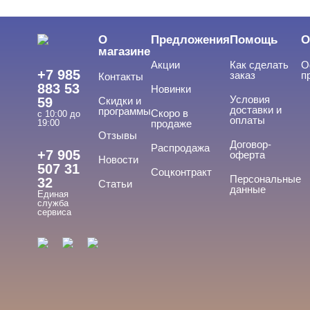
О
Предложения
Помощь
О
магазине
Акции
Как сделать
О
+7 985
заказ
п
Контакты
883 53
Новинки
Условия
59
Скидки и
доставки и
программы
Скоро в
с 10:00 до
оплаты
19:00
продаже
Отзывы
Договор-
Распродажа
+7 905
оферта
Новости
507 31
Соцконтракт
Персональные
32
Статьи
данные
Единая
служба
сервиса