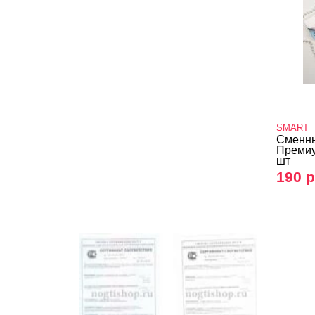
SMART
Сменны
Премиу
шт
190 р