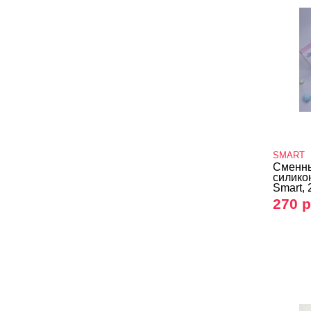
SMART
Сменн
силико
Smart, 
270 р