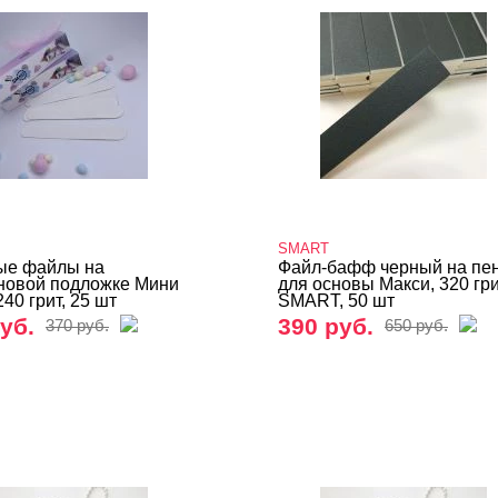
SMART
ые файлы на
Файл-бафф черный на пе
новой подложке Мини
для основы Макси, 320 гри
240 грит, 25 шт
SMART, 50 шт
уб.
390 руб.
370 руб.
650 руб.