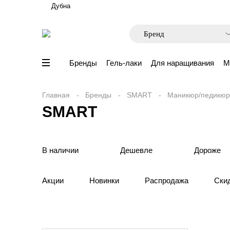
Дубна
Бренды
Гель-лаки
Для наращивания
М
Главная
Бренды
SMART
Маникюр/педикюр
SMART
В наличии
Дешевле
Дороже
Акции
Новинки
Распродажа
Ски