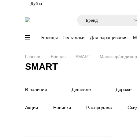
Дубна
Бренды
Гель-лаки
Для наращивания
М
Главная
Бренды
SMART
Маникюр/педикюр
SMART
В наличии
Дешевле
Дороже
Акции
Новинки
Распродажа
Ски