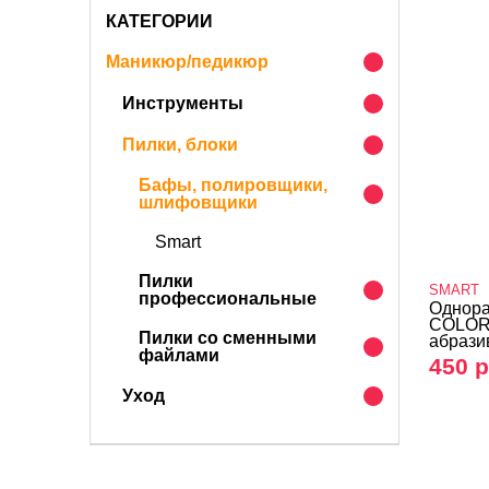
КАТЕГОРИИ
Маникюр/педикюр
Инструменты
Пилки, блоки
Бафы, полировщики,
шлифовщики
Smart
Пилки
SMART
профессиональные
Однор
COLOR
Пилки со сменными
абразив
файлами
450 р
Уход