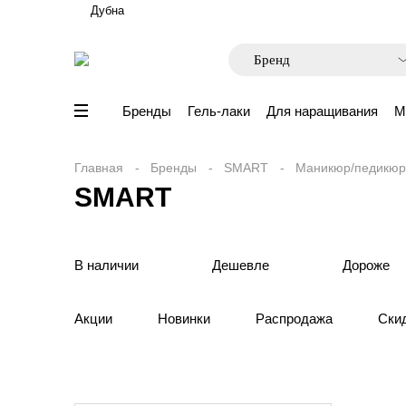
Дубна
Бренды
Гель-лаки
Для наращивания
М
Главная
Бренды
SMART
Маникюр/педикюр
SMART
В наличии
Дешевле
Дороже
Акции
Новинки
Распродажа
Ски