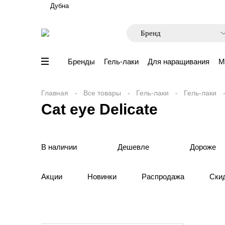
Дубна
Бренды
Гель-лаки
Для наращивания
М
Главная
Все товары
Гель-лаки
Гель-лаки
Cat eye Delicate
В наличии
Дешевле
Дороже
Акции
Новинки
Распродажа
Ски