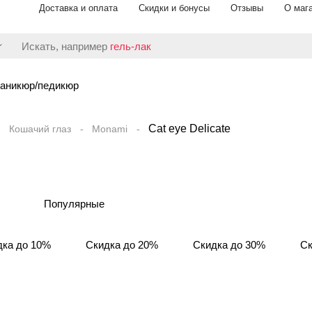
Доставка и оплата
Скидки и бонусы
Отзывы
О маг
Искать, например
гель-лак
аникюр/педикюр
Cat eye Delicate
Кошачий глаз
Monami
Популярные
дка до 10%
Скидка до 20%
Скидка до 30%
Ск