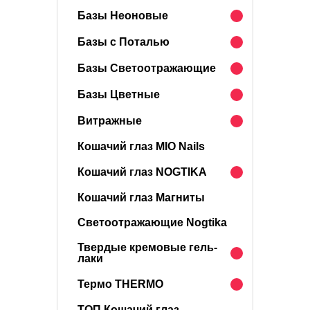
Базы Неоновые
Базы с Поталью
Базы Светоотражающие
Базы Цветные
Витражные
Кошачий глаз MIO Nails
Кошачий глаз NOGTIKA
Кошачий глаз Магниты
Светоотражающие Nogtika
Твердые кремовые гель-
лаки
Термо THERMO
ТОП Кошачий глаз