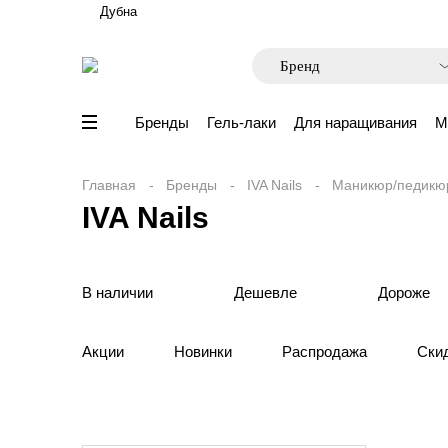
Дубна
Бренды
Гель-лаки
Для наращивания
М
Главная
Бренды
IVA Nails
Маникюр/педикю
IVA Nails
В наличии
Дешевле
Дороже
Акции
Новинки
Распродажа
Ски