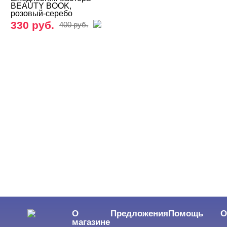
BEAUTY BOOK,
розовый-серебо
330 руб.
400 руб.
О
Предложения
Помощь
О
магазине