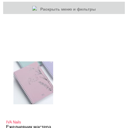
Раскрыть меню и фильтры
КАТЕГОРИИ
Гель-лаки
Для наращивания
Маникюр/педикюр
Оборудование
Одежда для мастеров
Учебные пособия, журналы
Книги для записи клиентов
IVA Nails
Ежедневник мастера