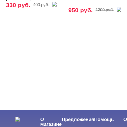
330 руб.
400 руб.
950 руб.
1200 руб.
О
Предложения
Помощь
О
магазине