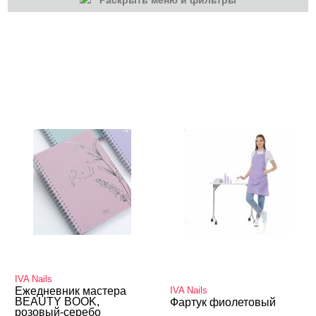
Раскрыть меню и фильтры
КАТЕГОРИИ
Гель-лаки
Для наращивания
Маникюр/педикюр
Оборудование
Одежда для мастеров
Учебные пособия, журналы
IVA Nails
Ежедневник мастера
IVA Nails
BEAUTY BOOK,
Фартук фиолетовый
розовый-серебо