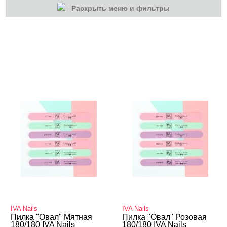
Раскрыть меню и фильтры
КАТЕГОРИИ
Гель-лаки
Для наращивания
Маникюр/педикюр
Дизайн ногтей
Лаки для ногтей
Пилки, блоки
Пилки профессиональные
Уход
Оборудование
IVA Nails
IVA Nails
Пилка "Овал" Мятная
Пилка "Овал" Розовая
180/180 IVA Nails
180/180 IVA Nails