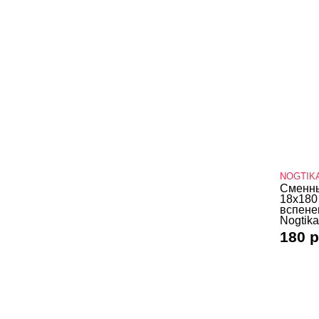
NOGTIK
Сменны
18х180
вспене
Nogtika
180 р