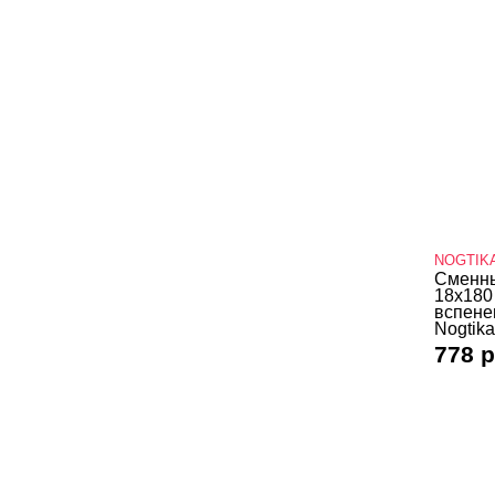
NOGTIK
Сменны
18х180
вспене
Nogtika
778 р