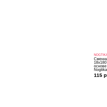
NOGTIK
Сменны
18х180
основе
Nogtika
115 р