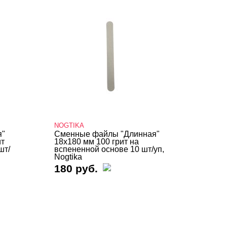
NOGTIKA
я"
Сменные файлы "Длинная"
ит
18х180 мм 100 грит на
шт/
вспененной основе 10 шт/уп,
Nogtika
180 руб.