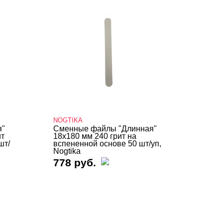
NOGTIKA
я"
Сменные файлы "Длинная"
ит
18х180 мм 240 грит на
шт/
вспененной основе 50 шт/уп,
Nogtika
778 руб.