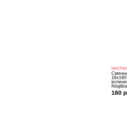
NOGTIK
Сменны
18х180
вспене
Nogtika
180 р