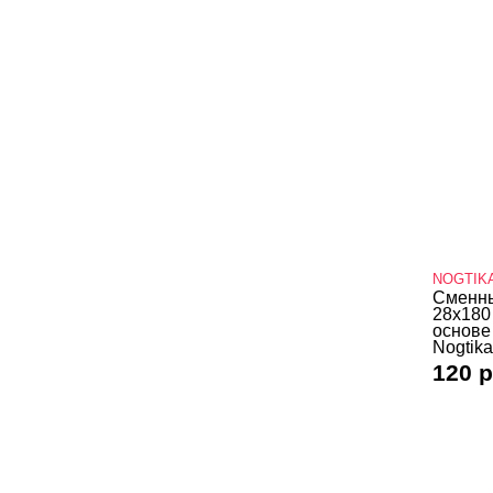
NOGTIK
Сменны
28х180
основе
Nogtika
120 р