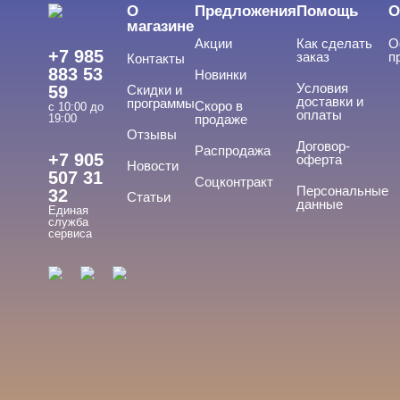
О
Предложения
Помощь
О
магазине
Акции
Как сделать
О
+7 985
заказ
п
Контакты
883 53
Новинки
Условия
59
Скидки и
доставки и
программы
Скоро в
с 10:00 до
оплаты
19:00
продаже
Отзывы
Договор-
Распродажа
+7 905
оферта
Новости
507 31
Соцконтракт
Персональные
32
Статьи
данные
Единая
служба
сервиса