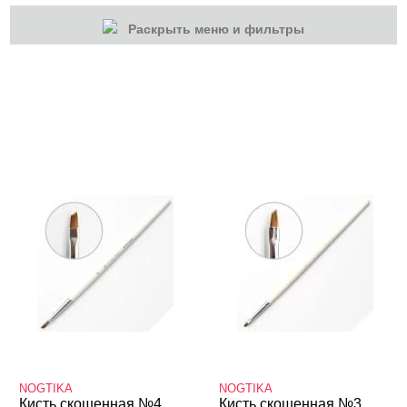
Раскрыть меню и фильтры
КАТЕГОРИИ
Гель-лаки
Для наращивания
Акрилы
Гель-краски
Гели и Акрил гели
Кисти
Кисти для акригеля
Кисти для акрила
Кисти для геля
NOGTIKA
NOGTIKA
Кисть скошенная №4
Кисть скошенная №3
Кисти для дизайна